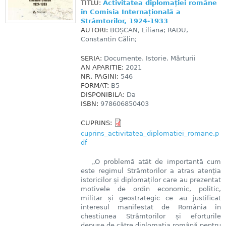
TITLU:
Activitatea diplomației române
în Comisia Internațională a
Strâmtorilor, 1924-1933
AUTORI:
BOȘCAN, Liliana; RADU,
Constantin Călin;
SERIA:
Documente. Istorie. Mărturii
AN APARITIE:
2021
NR. PAGINI:
546
FORMAT:
B5
DISPONIBILA:
Da
ISBN:
978606850403
CUPRINS:
cuprins_activitatea_diplomatiei_romane.p
df
„O problemă atât de importantă cum
este regimul Strâmtorilor a atras atenția
istoricilor și diplomaților care au prezentat
motivele de ordin economic, politic,
militar și geostrategic ce au justificat
interesul manifestat de România în
chestiunea Strâmtorilor și eforturile
depuse de către diplomația română pentru