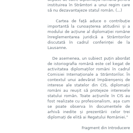
instituirea în Strâmtori a unui regim care
să nu dezavantajeze statul român. (...)
Cartea de față aduce o contribuție
importantă la cunoașterea atitudinii și a
modului de acțiune al diplomației române
înreglementarea juridică a Strâmtorilor
discutată în cadrul conferinței de la
Lausanne.
De asemenea, un subiect puțin abordat
de istoriografia română este cel kegat de
activitatea diplomaților români în cadrul
Comisiei Internaționale a Strâmtorilor. În
contextul unui adevărat împăienșeniș de
interese ale statelor din CIS, diplomații
români au reușit să protejeze interesele
statului român. Toate acțiunile în CIS au
fost realizate cu profesionalism, așa cum
se poate observa în documentele de
arhivă inedite și prezentării celor trei
diplomați de elită ai Regatului României.”
Fragment din Introducere