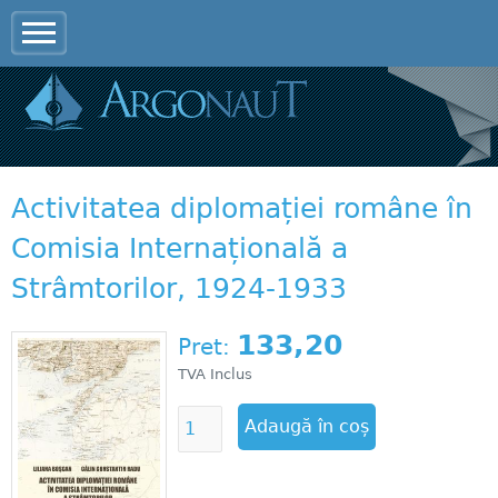
Jump to navigation
Activitatea diplomației române în
Comisia Internațională a
Strâmtorilor, 1924-1933
133,20
Pret:
TVA Inclus