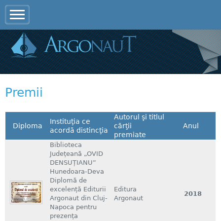
Jump to navigation
Premii
Autorul şi titlul
Instituţia ce
Diploma
cărţii
Anul
acordă distincţia
premiate
Biblioteca
Județeană „OVID
DENSUȚIANU”
Hunedoara-Deva
Diplomă de
excelență Editurii
Editura
2018
Argonaut din Cluj-
Argonaut
Napoca pentru
prezența