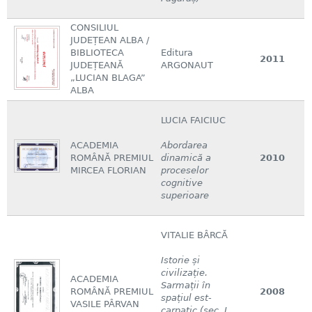
CONSILIUL
JUDEȚEAN ALBA /
BIBLIOTECA
Editura
2011
JUDEȚEANĂ
ARGONAUT
„LUCIAN BLAGA”
ALBA
LUCIA FAICIUC
ACADEMIA
Abordarea
ROMÂNĂ PREMIUL
dinamică a
2010
MIRCEA FLORIAN
proceselor
cognitive
superioare
VITALIE BÂRCĂ
Istorie și
civilizație.
ACADEMIA
Sarmații în
ROMÂNĂ PREMIUL
2008
spațiul est-
VASILE PÂRVAN
carpatic (sec. I