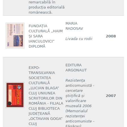
remarcabilă în
producția editorială
românească.
MARIA
FUNDAȚIA
RADOSAV
CULTURALĂ „HAIM
ȘI SARA
2008
Livada cu rodii
IANCULOVICI”
DIPLOMĂ
EDITURA
EXPO-
ARGONAUT
TRANSILVANIA
SOCIETATEA
Rezistența
CULTURALĂ
anticomunistă -
„LUCIAN BLAGA”
cercetare
CLUJ UNIUNEA
știițifică și
2007
SCRIITORILOR DIN
valorificare
ROMÂNIA - FILIALA
muzeală 2006
CLUJ BIBLIOTECA
(Memorialul
JUDEȚEANĂ
rezistenței
„OCTAVIAN GOGA”
anticomuniste -
CLUJ
Făgăraș)