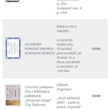
A. Chr. -
începutul sec. II
p. Chr)
MIRELA-FICA
ANDREI
La granița
ACADEMIA
Imperiului.
ROMÂNĂ PREMIUL
Vicariatul
2008
GHEOGHE BARIȚIU
greco-catolic al
Rodnei în a
doua jumătate
a secolului al
XIX-lea
Editura
Consiliul Județean
Argonaut
Cluj / Biblioteca
Județeană
2008
„Anul editorial
„Octavian Goga”
2007 - carte și
Cluj Diploma
presă clujeană”