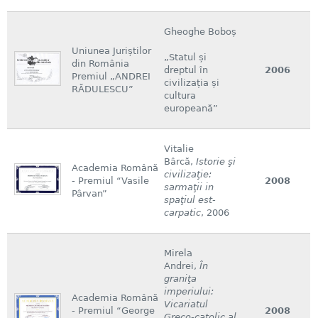
Gheoghe Boboș
Uniunea Juriștilor
„Statul și
din România
dreptul în
2006
Premiul „ANDREI
civilizația și
RĂDULESCU”
cultura
europeană”
Vitalie
Bârcă,
Istorie şi
Academia Română
civilizaţie:
- Premiul “Vasile
2008
sarmaţii in
Pârvan”
spaţiul est-
carpatic
, 2006
Mirela
Andrei,
În
graniţa
imperiului:
Academia Română
Vicariatul
- Premiul “George
2008
Greco-catolic al