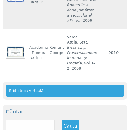
Bariţiu”
Rodnei în a
doua jumătate
a secolului al
XIX-lea
, 2006
Varga
Attila,
Stat,
Academia Română
Biserică şi
- Premiul “George
Francmasonerie
2010
Bariţiu”
în Banat şi
Ungaria
, vol.1-
2, 2008
Biblioteca virtuală
Căutare
C
a