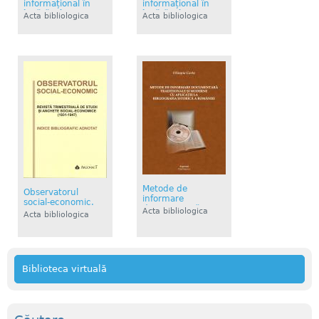
informațional în
informațional în
învățămâ...
învățămâ...
Acta bibliologica
Acta bibliologica
Metode de
Observatorul
informare
social-economic.
documentară tr...
Acta bibliologica
Revi...
Acta bibliologica
Biblioteca virtuală