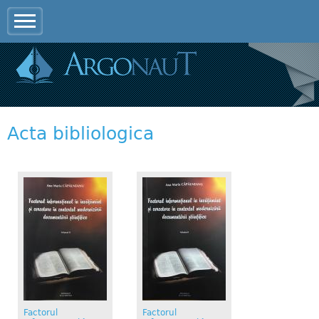
Jump to navigation
Acta bibliologica
Factorul
Factorul