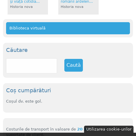
şi viaţă cotidia...
românii ardelen...
Historia nova
Historia nova
Biblioteca virtuală
Căutare
C
a
u
t
ă
Coș cumpărături
Coșul dv. este gol.
Costurile de transport în valoare de
20 lei
Utilizarea cookie-urilor
(TVA inclus), vor fi
suportate de client.