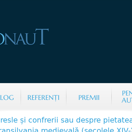
Jump to navigation
PE
ALOG
REFERENŢI
PREMII
AU
resle și confrerii sau despre pietate
ransilvania medievală (secolele XIV-