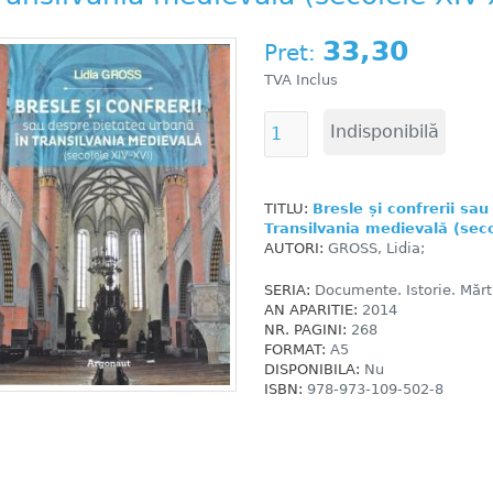
33,30
Pret:
TVA Inclus
TITLU:
Bresle și confrerii sa
Transilvania medievală (seco
AUTORI:
GROSS, Lidia;
SERIA:
Documente. Istorie. Mărtu
AN APARITIE:
2014
NR. PAGINI:
268
FORMAT:
A5
DISPONIBILA:
Nu
ISBN:
978-973-109-502-8