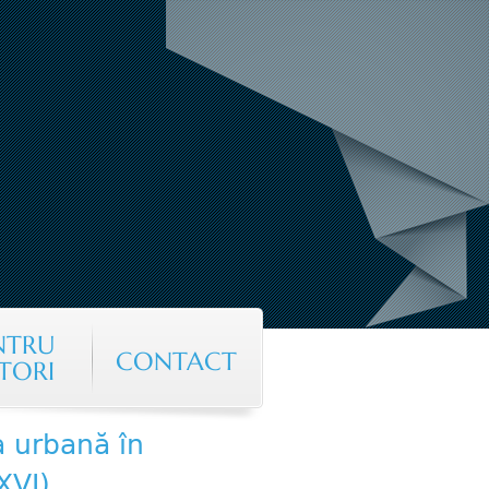
NTRU
CONTACT
TORI
a urbană în
XVI)