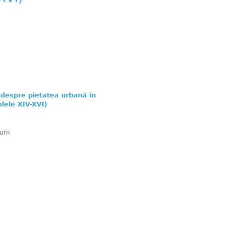
u despre pietatea urbană în
lele XIV-XVI)
rii