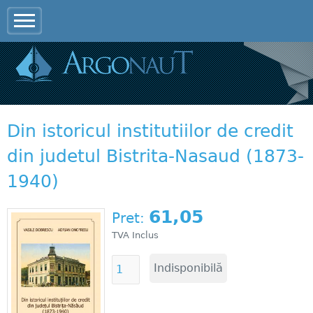
Jump to navigation
Din istoricul institutiilor de credit
din judetul Bistrita-Nasaud (1873-
1940)
61,05
Pret:
TVA Inclus