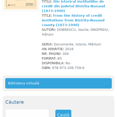
TITLU:
Din istoricul institutiilor de
credit din judetul Bistrita-Nasaud
(1873-1940)
TITLE:
From the history of credit
institutions from Bistrita-Nasaud
county (1873-1940)
AUTORI:
DOBRESCU, Vasile; ONOFREIU,
Adrian;
SERIA:
Documente. Istorie. Mărturii
AN APARITIE:
2018
NR. PAGINI:
304
FORMAT:
B5
DISPONIBILA:
Nu
ISBN:
978-973-109-759-6
Biblioteca virtuală
Căutare
C
a