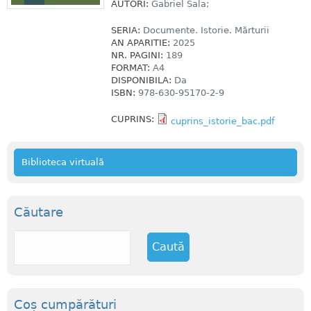
AUTORI:
Gabriel Sala;
SERIA:
Documente. Istorie. Mărturii
AN APARITIE:
2025
NR. PAGINI:
189
FORMAT:
A4
DISPONIBILA:
Da
ISBN:
978-630-95170-2-9
CUPRINS:
cuprins_istorie_bac.pdf
Biblioteca virtuală
Căutare
C
a
u
t
ă
Coș cumpărături