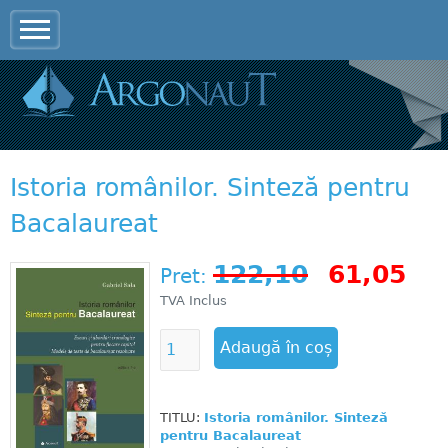
Jump to navigation
Istoria românilor. Sinteză pentru
Bacalaureat
122,10
61,05
Pret:
TVA Inclus
TITLU:
Istoria românilor. Sinteză
pentru Bacalaureat