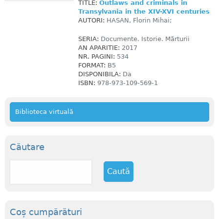
TITLE:
Outlaws and criminals in
Transylvania in the XIV-XVI centuries
AUTORI:
HASAN, Florin Mihai;
SERIA:
Documente. Istorie. Mărturii
AN APARITIE:
2017
NR. PAGINI:
534
FORMAT:
B5
DISPONIBILA:
Da
ISBN:
978-973-109-569-1
Biblioteca virtuală
Căutare
C
a
u
t
ă
Coș cumpărături