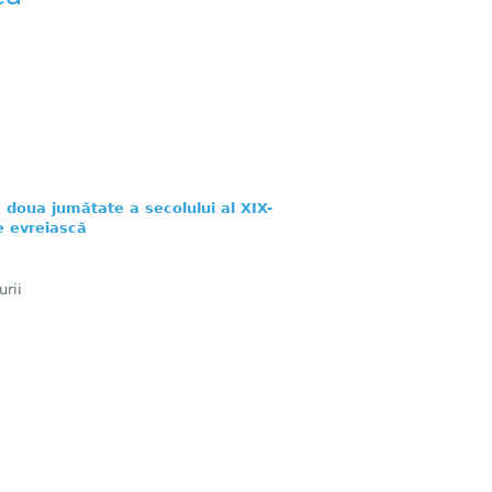
 doua jumătate a secolului al XIX-
e evreiască
rii