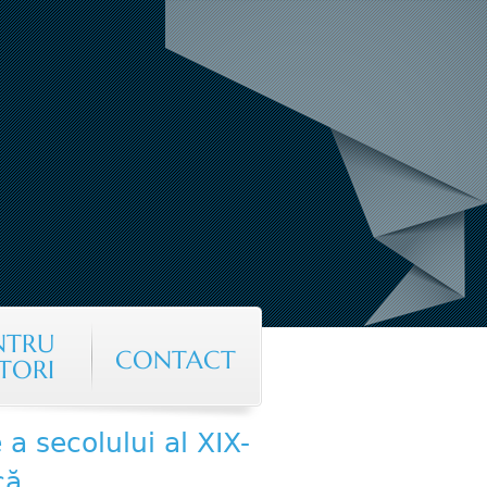
NTRU
CONTACT
TORI
a secolului al XIX-
că