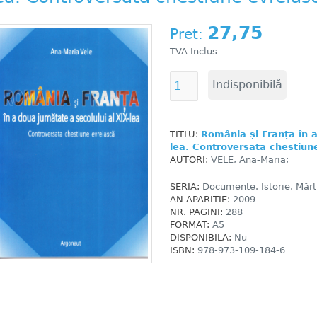
27,75
Pret:
TVA Inclus
TITLU:
România și Franța în a
lea. Controversata chestiun
AUTORI:
VELE, Ana-Maria;
SERIA:
Documente. Istorie. Mărtu
AN APARITIE:
2009
NR. PAGINI:
288
FORMAT:
A5
DISPONIBILA:
Nu
ISBN:
978-973-109-184-6