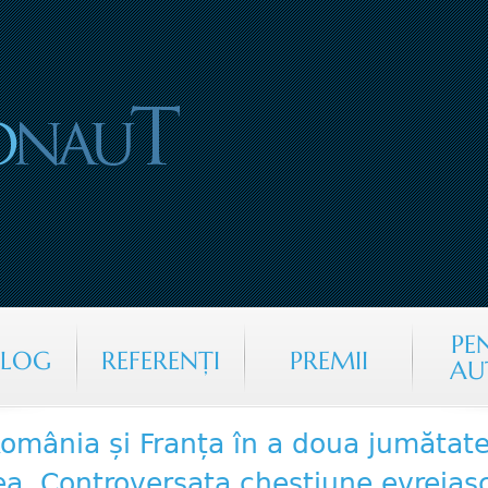
Jump to navigation
PE
ALOG
REFERENŢI
PREMII
AU
omânia și Franța în a doua jumătate 
ea. Controversata chestiune evreias