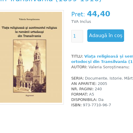
44,40
Pret:
TVA Inclus
TITLU:
Viaţa religioasă şi sen
ortodocşi din Transilvania (
AUTORI:
Valeria Soroştineanu;
SERIA:
Documente. Istorie. Mărtu
AN APARITIE:
2005
NR. PAGINI:
240
FORMAT:
A5
DISPONIBILA:
Da
ISBN:
973-7710-96-7