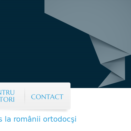
NTRU
CONTACT
TORI
os la românii ortodocşi