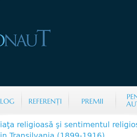
Jump to navigation
PE
ALOG
REFERENŢI
PREMII
AU
iaţa religioasă şi sentimentul religi
in Transilvania (1899-1916)