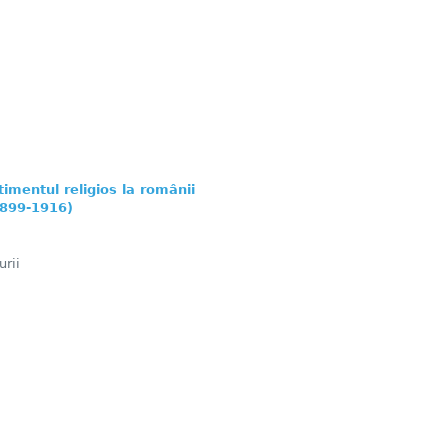
timentul religios la românii
1899-1916)
rii