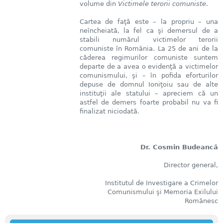
volume din
Victimele terorii comuniste
.
Cartea de faţă este – la propriu – una
neîncheiată, la fel ca şi demersul de a
stabili numărul victimelor terorii
comuniste în România. La 25 de ani de la
căderea regimurilor comuniste suntem
departe de a avea o evidenţă a victimelor
comunismului, şi – în pofida eforturilor
depuse de domnul Ioniţoiu sau de alte
instituţii ale statului – apreciem că un
astfel de demers foarte probabil nu va fi
finalizat niciodată.
Dr. Cosmin Budeancă
Director general,
Institutul de Investigare a Crimelor
Comunismului şi Memoria Exilului
Românesc