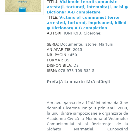
TITLU:
Victimele terorii comuniste
arestați, torturați, întemnițați, ucisi ●
Dicționar A-B completare
TITLE:
Victims of communist terror
arrested, tortured, imprisoned, killed
● Dictionary A-B completion
AUTORI:
IONIȚOIU, Cicerone;
SERIA:
Documente. Istorie. Mărturii
AN APARITIE:
2015
NR. PAGINI:
450
FORMAT:
B5
DISPONIBILA:
Da
ISBN:
978-973-109-532-5
Prefaţă la o carte fără sfârşit
Am avut şansa de a-l întâlni prima dată pe
domnul Cicerone Ioniţoiu prin anul 2000,
la unul dintre simpozioanele organizate de
Academia Civică la Memorialul Victimelor
Comunismului şi al Rezistenţei de la
Sighetu Marmaţiei. Cunoscând