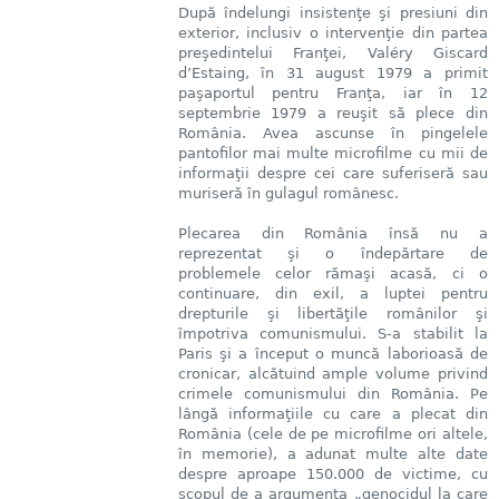
După îndelungi insistenţe şi presiuni din
exterior, inclusiv o intervenţie din partea
preşedintelui Franţei, Valéry Giscard
d’Estaing, în 31 august 1979 a primit
paşaportul pentru Franţa, iar în 12
septembrie 1979 a reuşit să plece din
România. Avea ascunse în pingelele
pantofilor mai multe microfilme cu mii de
informaţii despre cei care suferiseră sau
muriseră în gulagul românesc.
Plecarea din România însă nu a
reprezentat şi o îndepărtare de
problemele celor rămaşi acasă, ci o
continuare, din exil, a luptei pentru
drepturile şi libertăţile românilor şi
împotriva comunismului. S-a stabilit la
Paris şi a început o muncă laborioasă de
cronicar, alcătuind ample volume privind
crimele comunismului din România. Pe
lângă informaţiile cu care a plecat din
România (cele de pe microfilme ori altele,
în memorie), a adunat multe alte date
despre aproape 150.000 de victime, cu
scopul de a argumenta „genocidul la care