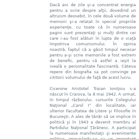
Dacă ani de zile şi-a concentrat energia
pentru a scrie despre alţii, dovedind un
altruism deosebit, în cele două volume de
memorii şi-a relatat în special propriile
experienţe, cu toate că în numeroase
pagini sunt prezentaţi şi mulţi dintre cei
care i-au fost alături în lupta de o viaţă
împotriva comunismului. În opinia
noastră, faptul că a găsit timpul necesar
pentru a-şi scrie memoriile a fost extrem
de benefic, pentru că astfel a ieşit la
iveală o personalitate fascinantă. Câteva
repere din biografia sa pot convinge pe
cititorii volumului de faţă de acest lucru.
Cicerone Aristotel Traian Ioniţoiu s-a
născut în Craiova, la 8 mai 1942. A urmat,
în timpul războiului, cursurile Colegiului
Naţional „Carol I” din localitate, iar
ulterior Facultatea de Litere şi Filosofie în
Bucureşti. A ales de tânăr să se implice în
politică şi în 1943 a devenit membru al
Partidului Naţional Ţărănesc. A participat
la numeroase manifestaţii şi evenimente
politice, impunându-se ca un important