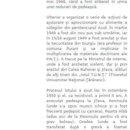
mai 1948, când a fost eliberat în urma
unei reduceri de pedeapsă.
Ulterior a organizat o serie de acţiuni de
ajutorare şi aprovizionare cu alimente a
colegilor din penitenciarul Aiud. În martie
1949 a fost din nou pus sub urmărire, iar
în 15/16 august 1949 a fost arestat şi dus
la Securitatea din Giurgiu (era profesor în
comuna Purani şi se implicase în
multiplicarea de materiale doctrinare ale
P.N.Ţ.). A trecut pe la Ministrul de Interne,
unde a fost anchetat violent, dar şi prin
arestul din Calea Rahovei şi Jilava, alături
de alţi tineri din „lotul T.U.N.Ţ.” (Tineretul
Universitar Naţional-Ţărănesc).
Procesul lotului a avut loc în octombrie
1950 şi el, ca recidivist, a primit 5 ani. A
executat pedeapsa la Jilava, Peninsula
(unde s-a opus muncii silnice şi a fost
frecvent pedepsit cu carcera), Poarta Albă
(adus aici de la Peninsula pentru că era
grav bolnav), Oradea (unde a fost
transferat după o grevă a foamei