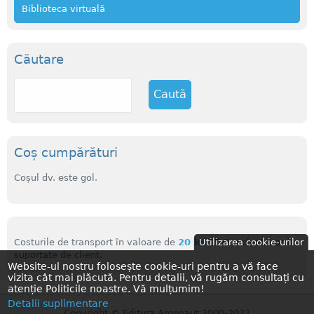
Biblioteca virtuală
Căutare
C
a
u
t
ă
Coș cumpărături
Coșul dv. este gol.
Costurile de transport în valoare de
20 lei
(TVA inclus), vor fi
Utilizarea cookie-urilor
suportate de client.
Website-ul nostru folosește cookie-uri pentru a vă face
vizita cât mai plăcută. Pentru detalii, vă rugăm consultați cu
atenție Politicile noastre. Vă mulțumim!
Detalii suplimentare
Copyright © Editura Argonaut 2000-2022