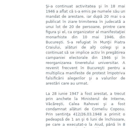
Şi-a continuat activitatea şi în 18 mai
1946 a aflat că s-a emis pe numele său un
mandat de arestare, iar după 20 mai s-a
publicat în ziare trimiterea în judecată a
unui lot de 20 de persoane, printre ca­re
figura şi el, ca organizator al manifestaţiei
monarhiste din 10 mai 1946, din
Bucureşti. S-a refugiat în Munţii Piatra
Craiului, alături de alţi colegi şi a
continuat să se implice activ în pregătirea
campaniei electorale din 1946 şi în
reorganizarea tineretului universitar. A
revenit frecvent în Bucureşti pentru a
multiplica manifeste de protest împotriva
falsificării alegerilor şi a valurilor de
arestări care au urmat.
La 28 iunie 1947 a fost arestat, a trecut
prin anchete la Ministerul de Interne,
Văcăreşti, Calea Rahovei şi a fost
condamnat alături de Corneliu Coposu.
Prin sentinţa 412/26.03.1948 a primit o
pedeapsă de 1 an şi 6 luni de închisoare,
pe care a executat-o la Aiud, până în 8