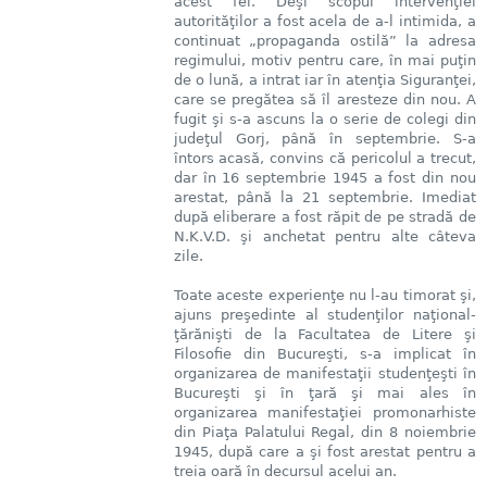
acest fel. Deşi scopul intervenţiei
autorităţilor a fost acela de a-l intimida, a
continuat „propaganda ostilă” la adresa
regimului, motiv pentru care, în mai puţin
de o lună, a intrat iar în atenţia Siguranţei,
care se pregătea să îl aresteze din nou. A
fugit şi s-a ascuns la o serie de colegi din
judeţul Gorj, până în septembrie. S-a
întors acasă, convins că pericolul a trecut,
dar în 16 septembrie 1945 a fost din nou
arestat, până la 21 septembrie. Imediat
după eliberare a fost răpit de pe stradă de
N.K.V.D. şi anchetat pentru alte câteva
zile.
Toate aceste experienţe nu l-au timorat şi,
ajuns preşedinte al studenţilor naţional-
ţărănişti de la Facultatea de Litere şi
Filosofie din Bucureşti, s-a implicat în
organizarea de manifestaţii studenţeşti în
Bucureşti şi în ţară şi mai ales în
organizarea manifestaţiei promonarhiste
din Piaţa Palatului Regal, din 8 noiembrie
1945, după care a şi fost arestat pentru a
treia oară în decursul acelui an.