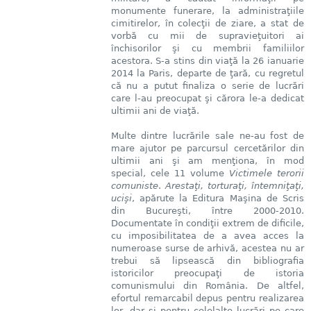
monumente funerare, la administraţiile
cimitirelor, în colecţii de ziare, a stat de
vorbă cu mii de supravieţuitori ai
închisorilor şi cu membrii familiilor
acestora. S-a stins din viaţă la 26 ianuarie
2014 la Paris, departe de ţară, cu regretul
că nu a putut finaliza o serie de lucrări
care l-au preocupat şi cărora le-a dedicat
ultimii ani de viaţă.
Multe dintre lucrările sale ne-au fost de
mare ajutor pe parcursul cercetărilor din
ultimii ani şi am menţiona, în mod
special, cele 11 volume
Victimele terorii
comuniste
.
Arestaţi, torturaţi, întemniţaţi,
ucişi
, apărute la Editura Maşina de Scris
din Bucureşti, între 2000-2010.
Documentate în condiţii extrem de dificile,
cu imposibilitatea de a avea acces la
numeroase surse de arhivă, acestea nu ar
trebui să lipsească din bibliografia
istoricilor preocupaţi de istoria
comunismului din România. De altfel,
efortul remarcabil depus pentru realizarea
lor, dar şi pentru celelalte lucrări pe care