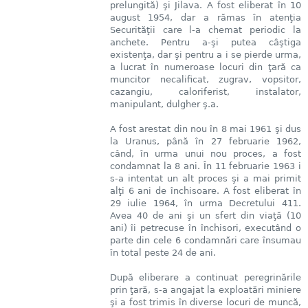
prelungită) şi Jilava. A fost eliberat în 10
august 1954, dar a rămas în atenţia
Securităţii care l-a chemat periodic la
anchete. Pentru a-şi putea câştiga
existenţa, dar şi pentru a i se pierde urma,
a lucrat în numeroase locuri din ţară ca
muncitor necalificat, zugrav, vopsitor,
cazangiu, caloriferist, instalator,
manipulant, dulgher ş.a.
A fost arestat din nou în 8 mai 1961 şi dus
la Uranus, până în 27 februarie 1962,
când, în urma unui nou proces, a fost
condamnat la 8 ani. În 11 februarie 1963 i
s-a intentat un alt proces şi a mai primit
alţi 6 ani de închisoare. A fost eliberat în
29 iulie 1964, în urma Decretului 411.
Avea 40 de ani şi un sfert din viaţă (10
ani) îi petrecuse în închisori, executând o
parte din cele 6 condamnări care însumau
în total peste 24 de ani.
După eliberare a continuat peregrinările
prin ţară, s-a angajat la exploatări miniere
şi a fost trimis în diverse locuri de muncă,