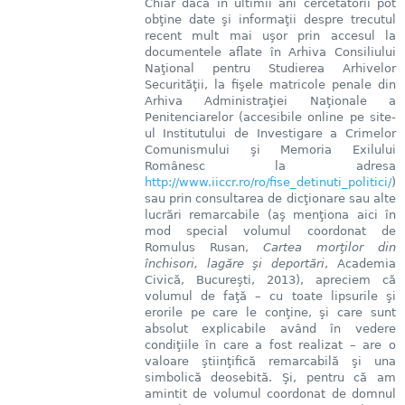
Chiar dacă în ultimii ani cercetătorii pot
obţine date şi informaţii despre trecutul
recent mult mai uşor prin accesul la
documentele aflate în Arhiva Consiliului
Naţional pentru Studierea Arhivelor
Securităţii, la fişele matricole penale din
Arhiva Administraţiei Naţionale a
Penitenciarelor (accesibile online pe site-
ul Institutului de Investigare a Crimelor
Comunismului şi Memoria Exilului
Românesc la adresa
http://www.iiccr.ro/ro/fise_detinuti_politici/
)
sau prin consultarea de dicţionare sau alte
lucrări remarcabile (aş menţiona aici în
mod special volumul coordonat de
Romulus Rusan,
Cartea morţilor din
închisori, lagăre şi deportări
, Academia
Civică, Bucureşti, 2013), apreciem că
volumul de faţă – cu toate lipsurile şi
erorile pe care le conţine, şi care sunt
absolut explicabile având în vedere
condiţiile în care a fost realizat – are o
valoare ştiinţifică remarcabilă şi una
simbolică deosebită. Şi, pentru că am
amintit de volumul coordonat de domnul