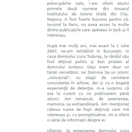
preocupările sale, i-am oferit atunci
primele două numere din Anuarul
Institutului de Istorie Orală din Cluj-
Napoca. A fost foarte bucuros pentru că,
locuind la Paris, nu avea acces la multe
dintre publicaţiile care apăreau în ţară şi îl
interesau.
După mai mulţi ani, mai exact la 1 iulie
2007, ne-am reîntâlnit în Bucureşti, în
casa domnului Liviu Tudoraş, la rândul său
fost deţinut politic şi bun prieten al
domnului Ioniţoiu. Deşi eram doar un
tânăr cercetător, iar Domnia Sa un istoric
„consacrat”, cu stagii de cercetare
consistente în arhive, dar şi cu o bogată
experienţă de detenţie, m-a surprins că
era la curent cu ce publicasem până
atunci. Am remarcat, de asemenea,
memoria sa extraordinară. Am menţionat
câteva nume de foşti deţinuţi care mă
interesau şi, cu promptitudine, mi-a oferit
o serie de informaţii despre ei.
Ulterior, la propunerea domnului Liviu