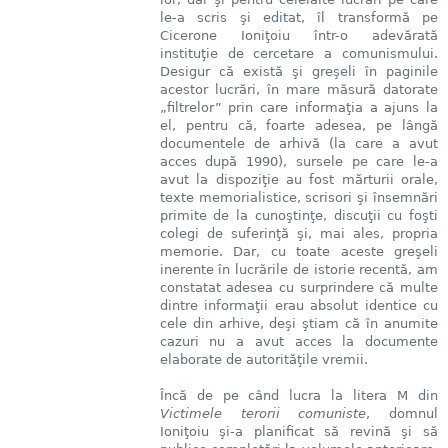
le-a scris şi editat, îl transformă pe
Cicerone Ioniţoiu într-o adevărată
instituţie de cercetare a comunismului.
Desigur că există şi greşeli în paginile
acestor lucrări, în mare măsură datorate
„filtrelor” prin care informaţia a ajuns la
el, pentru că, foarte adesea, pe lângă
documentele de arhivă (la care a avut
acces după 1990), sursele pe care le-a
avut la dispoziţie au fost mărturii orale,
texte memorialistice, scrisori şi însemnări
primite de la cunoştinţe, discuţii cu foşti
colegi de suferinţă şi, mai ales, propria
memorie. Dar, cu toate aceste greşeli
inerente în lucrările de istorie recentă, am
constatat adesea cu surprindere că multe
dintre informaţii erau absolut identice cu
cele din arhive, deşi ştiam că în anumite
cazuri nu a avut acces la documente
elaborate de autorităţile vremii.
Încă de pe când lucra la litera M din
Victimele terorii comuniste
, domnul
Ioniţoiu şi-a planificat să revină şi să