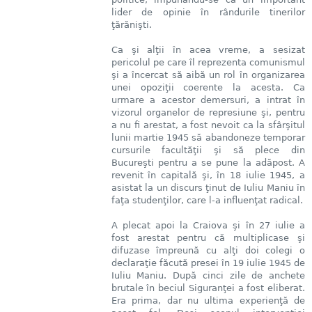
lider de opinie în rândurile tinerilor
ţărănişti.
Ca şi alţii în acea vreme, a sesizat
pericolul pe care îl reprezenta comunismul
şi a încercat să aibă un rol în organizarea
unei opoziţii coerente la acesta. Ca
urmare a acestor demersuri, a intrat în
vizorul organelor de represiune şi, pentru
a nu fi arestat, a fost nevoit ca la sfârşitul
lunii martie 1945 să abandoneze temporar
cursurile facultăţii şi să plece din
Bucureşti pentru a se pune la adăpost. A
revenit în capitală şi, în 18 iulie 1945, a
asistat la un discurs ţinut de Iuliu Maniu în
faţa studenţilor, care l-a influenţat radical.
A plecat apoi la Craiova şi în 27 iulie a
fost arestat pentru că multiplicase şi
difuzase împreună cu alţi doi colegi o
declaraţie făcută presei în 19 iulie 1945 de
Iuliu Maniu. După cinci zile de anchete
brutale în beciul Siguranţei a fost eliberat.
Era prima, dar nu ultima experienţă de