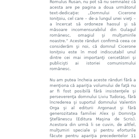
Romulus Rusan, nu pot să nu semnalez că
acesta are pe pagina a doua următorul
text-dedicaţie: „Domnului Cicerone
Ioniţoiu, cel care – de-a lungul unei vieţi –
a încercat să ordoneze haosul şi să
măsoare incomensurabilul din Gulagul
românesc, omagiul şi mulţumirile
noastre.” Aceste rânduri confirmă ceea ce
considerăm şi noi, că domnul Cicerone
Ioniţoiu este în mod indiscutabil unul
dintre cei mai importanţi cercetători şi
publicişti ai istoriei comunismului
românesc.
Nu am putea încheia aceste rânduri fără a
menţiona că apariţia volumului de faţă nu
ar fi fost posibilă fără insistenţele şi
perseverenţa domnului Liviu Tudoraş, fără
încrederea şi suportul domnului Valentin
Orga şi al editurii Argonaut şi fără
generozitatea familiei Alex şi Domniţa
Ştefănescu (Editura Maşina de Scris).
Acestora din urmă li se cuvin, de altfel,
mulţumiri speciale şi pentru eforturile
făcute pentru apariţia precedentelor 11