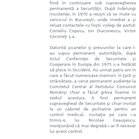
fiind în continuare sub supravegherea
permanentă a Securităţii. După îndelungi
insistenţe, în 1970 a reuşit să se mute cu
serviciul în Bucureşti, unde imediat a şi
reluat contactele cu foştii colegi de partid:
Corneliu Coposu, Ion Diaconescu, Victor
Coconeţi ş.a.
Datorită şicanelor şi presiunilor la care l-
au supus permanent autorităţile, după
Actul Conferinţei de Securitate şi
Cooperare în Europa din 1975 s-a hotărât
să plece în Occident. Au urmat patru ani în
care a făcut numeroase memorii în ţară şi
străinătate, a cerut permanent audienţe la
Comitetul Central al Partidului Comunist
Românşi chiar a făcut greva foamei în
sediul acestuia. A fost permanent
supravegheat de Securitate şi chiar invitat
la un cabinet de psihiatrie pentru un
control medical, invitaţie pe care i-a
trimis-o lui Nicolae Ceauşescu,
menţionând că mai degrabă i-ar fi necesar
lui acest control.