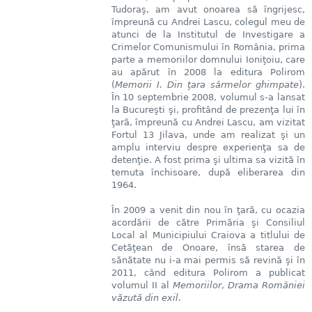
Tudoraş, am avut onoarea să îngrijesc,
împreună cu Andrei Lascu, colegul meu de
atunci de la Institutul de Investigare a
Crimelor Comunismului în România, prima
parte a memoriilor domnului Ioniţoiu, care
au apărut în 2008 la editura Polirom
(
Memorii I. Din ţara sârmelor ghimpate
).
În 10 septembrie 2008, volumul s-a lansat
la Bucureşti şi, profitând de prezenţa lui în
ţară, împreună cu Andrei Lascu, am vizitat
Fortul 13 Jilava, unde am realizat şi un
amplu interviu despre experienţa sa de
detenţie. A fost prima şi ultima sa vizită în
temuta închisoare, după eliberarea din
1964.
În 2009 a venit din nou în ţară, cu ocazia
acordării de către Primăria şi Consiliul
Local al Municipiului Craiova a titlului de
Cetăţean de Onoare, însă starea de
sănătate nu i-a mai permis să revină şi în
2011, când editura Polirom a publicat
volumul II al
Memoriilor
,
Drama României
văzută din exil.