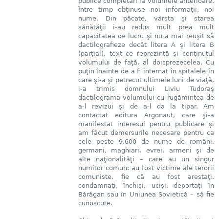
publice completări la volumele anterioare.
Între timp obţinuse noi informaţii, noi
nume. Din păcate, vârsta şi starea
sănătăţii i-au redus mult prea mult
capacitatea de lucru şi nu a mai reuşit să
dactilografieze decât litera A şi litera B
(parţial), text ce reprezintă şi conţinutul
volumului de faţă, al doisprezecelea. Cu
puţin înainte de a fi internat în spitalele în
care şi-a şi petrecut ultimele luni de viaţă,
i-a trimis domnului Liviu Tudoraş
dactilograma volumului cu rugămintea de
a-l revizui şi de a-l da la tipar. Am
contactat editura Argonaut, care şi-a
manifestat interesul pentru publicare şi
am făcut demersurile necesare pentru ca
cele peste 9.600 de nume de români,
germani, maghiari, evrei, armeni şi de
alte naţionalităţi – care au un singur
numitor comun: au fost victime ale terorii
comuniste, fie că au fost arestaţi,
condamnaţi, închişi, ucişi, deportaţi în
Bărăgan sau în Uniunea Sovietică – să fie
cunoscute.