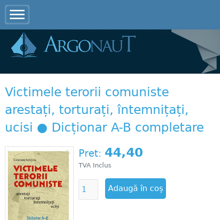
Jump to navigation
Victimele terorii comuniste
arestați, torturați, întemnițați,
ucisi ● Dicționar A-B completare
44,40
Pret:
TVA Inclus