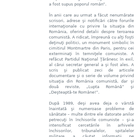
a fost supus poporul român”.
În anii care au urmat a făcut nenumărate
scrisori, adrese şi notificări către forurile
internaţionale cu privire la situaţia din
România, oferind detalii despre teroarea
comunistă. A ridicat, împreună cu alţi foşti
deţinuţi politici, un monument simbolic în
cimitirul Montmartre din Paris, pentru cei
exterminaţi în temniţele comuniste. A
refăcut Partidul Naţional Ţărănesc în exil,
al cărui secretar general a şi fost ales. A
scris şi publicat zeci de articole
documentare şi o serie de volume privind
situaţia din România comunistă, dar şi
două reviste, „Lupta Română” şi
„Deşteaptă-te Române!”.
După 1989, deşi avea deja o vârstă
înaintată şi numeroase probleme de
sănătate – multe dintre ele datorate anilor
petrecuţi în închisorile comuniste – şi-a
intensificat cercetările în arhivele
închisorilor, tribunalelor, spitalelor
militare, a căutat informaţii pe