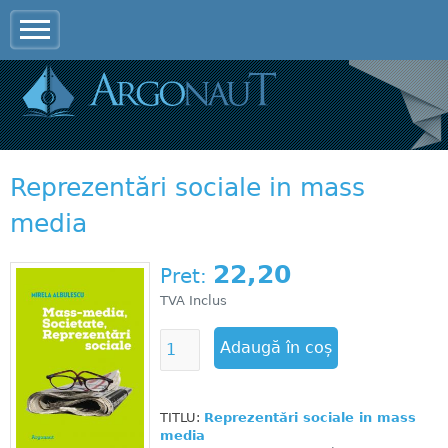
Jump to navigation
Reprezentări sociale in mass
media
22,20
Pret:
TVA Inclus
TITLU:
Reprezentări sociale in mass
media