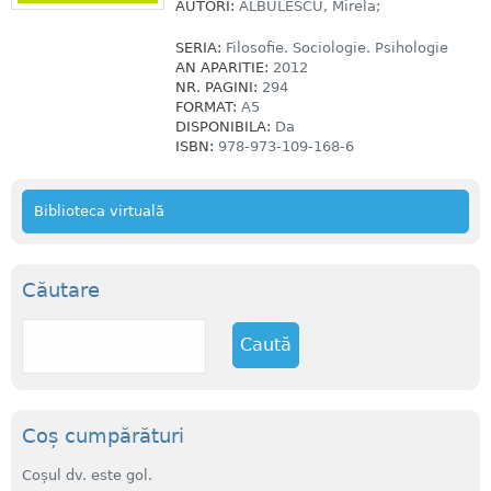
AUTORI:
ALBULESCU, Mirela;
SERIA:
Filosofie. Sociologie. Psihologie
AN APARITIE:
2012
NR. PAGINI:
294
FORMAT:
A5
DISPONIBILA:
Da
ISBN:
978-973-109-168-6
Biblioteca virtuală
Căutare
C
a
u
t
ă
Coș cumpărături
Coșul dv. este gol.