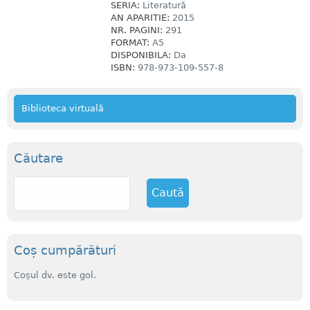
SERIA:
Literatură
AN APARITIE:
2015
NR. PAGINI:
291
FORMAT:
A5
DISPONIBILA:
Da
ISBN:
978-973-109-557-8
Biblioteca virtuală
Căutare
C
a
u
t
ă
Coș cumpărături
Coșul dv. este gol.