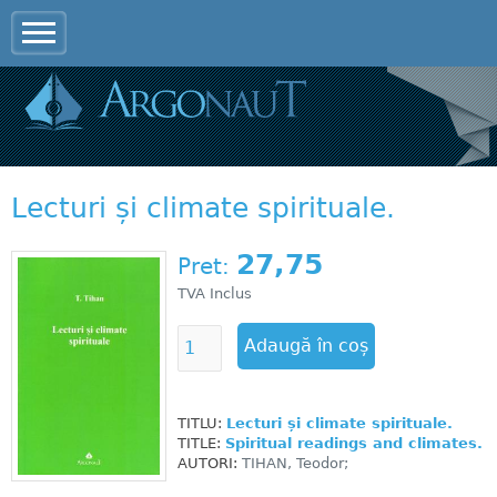
Jump to navigation
Lecturi și climate spirituale.
27,75
Pret:
TVA Inclus
TITLU:
Lecturi și climate spirituale.
TITLE:
Spiritual readings and climates.
AUTORI:
TIHAN, Teodor;