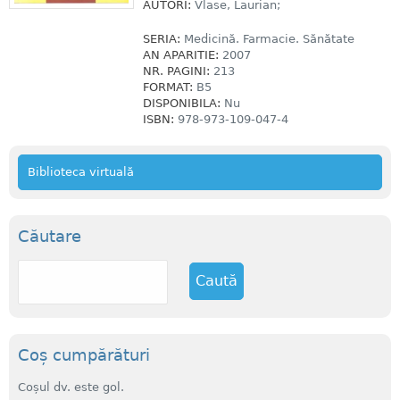
AUTORI:
Vlase, Laurian;
SERIA:
Medicină. Farmacie. Sănătate
AN APARITIE:
2007
NR. PAGINI:
213
FORMAT:
B5
DISPONIBILA:
Nu
ISBN:
978-973-109-047-4
Biblioteca virtuală
Căutare
C
a
u
t
ă
Coș cumpărături
Coșul dv. este gol.