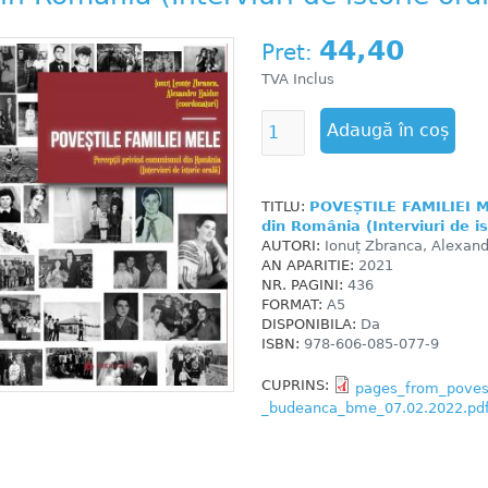
44,40
Pret:
TVA Inclus
TITLU:
POVEȘTILE FAMILIEI ME
din România (Interviuri de is
AUTORI:
Ionuț Zbranca, Alexand
AN APARITIE:
2021
NR. PAGINI:
436
FORMAT:
A5
DISPONIBILA:
Da
ISBN:
978-606-085-077-9
CUPRINS:
pages_from_poves
_budeanca_bme_07.02.2022.pd