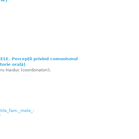
LE. Percepții privind comunismul
torie orală)
ru Haiduc (coordonatori);
tile_fam._mele_-
f