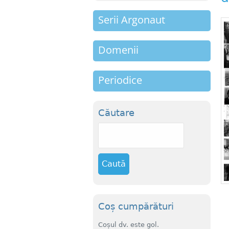
m
Serii Argonaut
e
n
Domenii
u
Periodice
Căutare
C
a
u
t
ă
Coș cumpărături
Coșul dv. este gol.