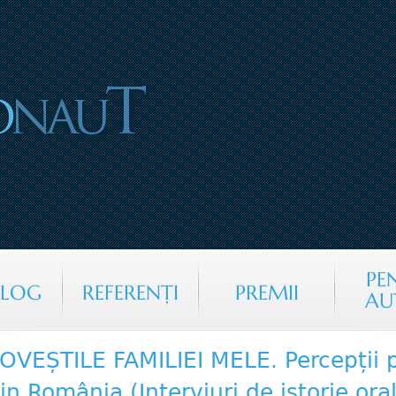
Jump to navigation
PE
ALOG
REFERENŢI
PREMII
AU
OVEȘTILE FAMILIEI MELE. Percepții 
in România (Interviuri de istorie ora