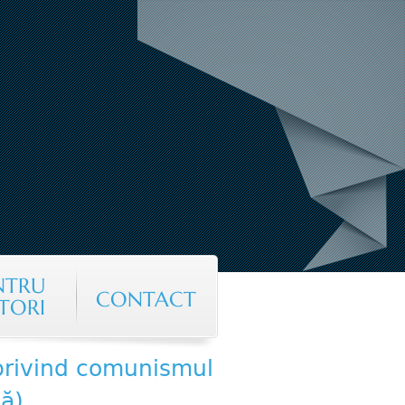
NTRU
CONTACT
TORI
privind comunismul
lă)