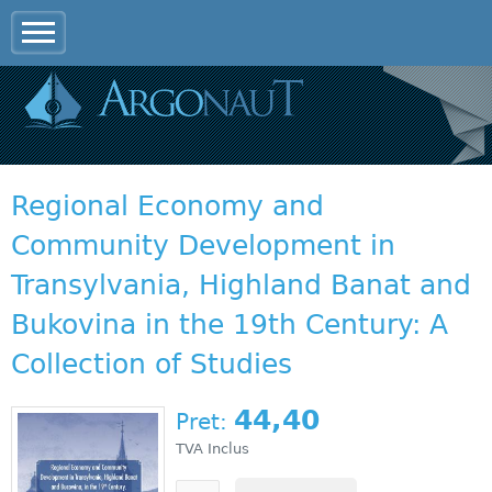
Jump to navigation
Regional Economy and
Community Development in
Transylvania, Highland Banat and
Bukovina in the 19th Century: A
Collection of Studies
44,40
Pret:
TVA Inclus