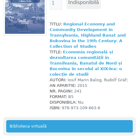
TITLU:
Regional Economy and
Community Development in
Transylvania, Highland Banat and
Bukovina in the 19th Century: A
Collection of Studies
TITLE:
Economia regională și
dezvoltarea comunității în
Transilvania, Banatul de Nord și
Bucovina în secolul al XIX-lea: o
colecție de studii
AUTORI:
Iosif Marin Balog, Rudolf Gräf;
AN APARITIE:
2015
NR. PAGINI:
241
FORMAT:
B5
DISPONIBILA:
Nu
ISBN:
978-973-109-663-6
Biblioteca virtuală