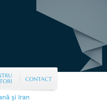
NTRU
CONTACT
TORI
nă şi Iran