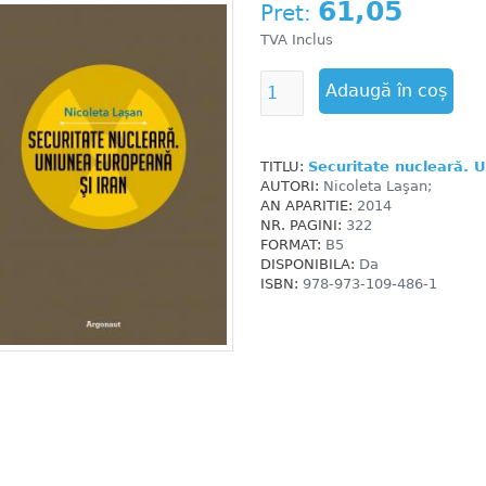
61,05
Pret:
TVA Inclus
TITLU:
Securitate nucleară. 
AUTORI:
Nicoleta Laşan;
AN APARITIE:
2014
NR. PAGINI:
322
FORMAT:
B5
DISPONIBILA:
Da
ISBN:
978-973-109-486-1