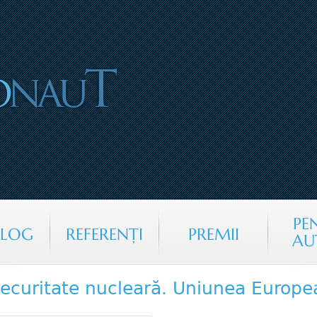
Jump to navigation
PE
ALOG
REFERENŢI
PREMII
AU
ecuritate nucleară. Uniunea Europea