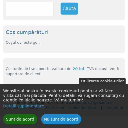
C
a
u
t
ă
Coș cumpărături
Coșul dv. este gol.
Costurile de transport în valoare de
20 lei
(TVA inclus), vor fi
suportate de client.
Utilizarea cookie-urilor
Website-ul nostru folosește cookie-uri pentru a vă face
vizita cât mai plăcută. Pentru detalii, vă rugăm consultați cu
Copyright © Editura Argonaut 2000-2022
atenție Politicile noastre. Vă mulțumim!
Toate drepturile rezervate
www.editura-argonaut.ro
Detalii suplimentare
Termeni și Condiții
|
Politica de Confidențialitate
|
Cookie-uri
Sunt de acord
Nu sunt de acord