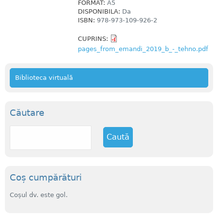
FORMAT:
A5
DISPONIBILA:
Da
ISBN:
978-973-109-926-2
CUPRINS:
pages_from_emandi_2019_b_-_tehno.pdf
Biblioteca virtuală
Căutare
C
a
u
t
ă
Coș cumpărături
Coșul dv. este gol.