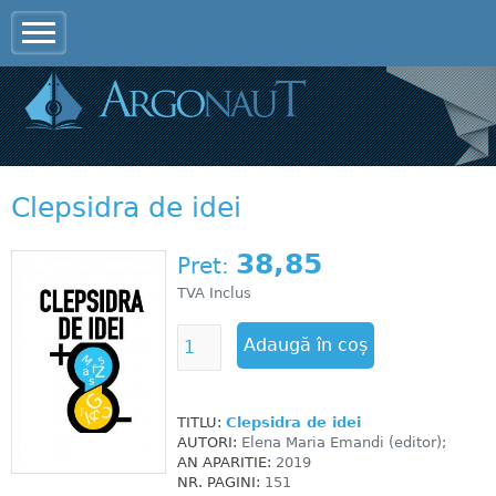
Jump to navigation
Clepsidra de idei
38,85
Pret:
TVA Inclus
TITLU:
Clepsidra de idei
AUTORI:
Elena Maria Emandi (editor);
AN APARITIE:
2019
NR. PAGINI:
151