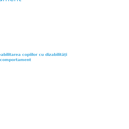
bilitarea copiilor cu dizabilități
de comportament