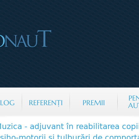
Jump to navigation
PE
ALOG
REFERENŢI
PREMII
AU
uzica - adjuvant în reabilitarea copii
siho-motorii și tulburări de compor