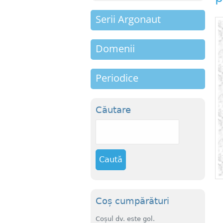
m
Serii Argonaut
e
n
Domenii
u
Periodice
Căutare
C
a
u
t
ă
Coș cumpărături
Coșul dv. este gol.