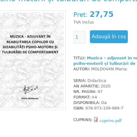
27,75
Pret:
TVA Inclus
TITLU:
Muzica - adjuvant în rea
psiho-motorii și tulburări 
AUTORI:
MOLDOVAN Maria;
SERIA:
Didactica
AN APARITIE:
2020
NR. PAGINI:
97
FORMAT:
A4
DISPONIBILA:
Da
ISBN:
978-973-109-989-7
CUPRINS:
cuprins.pdf