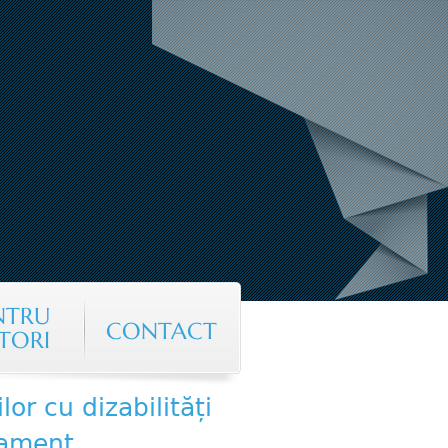
NTRU
CONTACT
TORI
lor cu dizabilități
tament