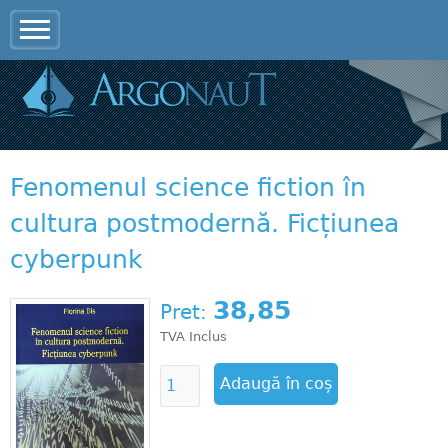
Jump to navigation
Fenomenul science fiction în
cultura postmodernă. Ficțiunea
cyberpunk
38,85
Pret:
TVA Inclus