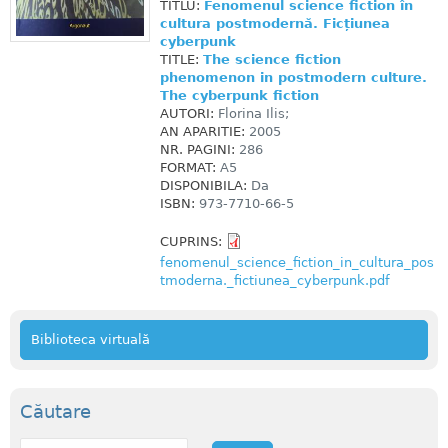
TITLU:
Fenomenul science fiction în
cultura postmodernă. Ficțiunea
cyberpunk
TITLE:
The science fiction
phenomenon in postmodern culture.
The cyberpunk fiction
AUTORI:
Florina Ilis;
AN APARITIE:
2005
NR. PAGINI:
286
FORMAT:
A5
DISPONIBILA:
Da
ISBN:
973-7710-66-5
CUPRINS:
fenomenul_science_fiction_in_cultura_pos
tmoderna._fictiunea_cyberpunk.pdf
Biblioteca virtuală
Căutare
C